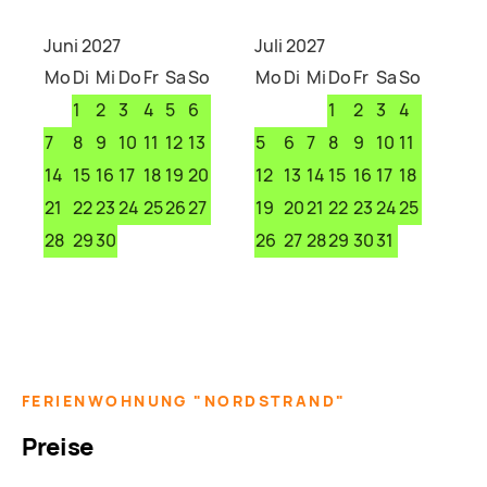
Juni 2027
Juli 2027
Mo
Di
Mi
Do
Fr
Sa
So
Mo
Di
Mi
Do
Fr
Sa
So
1
2
3
4
5
6
1
2
3
4
7
8
9
10
11
12
13
5
6
7
8
9
10
11
14
15
16
17
18
19
20
12
13
14
15
16
17
18
21
22
23
24
25
26
27
19
20
21
22
23
24
25
28
29
30
26
27
28
29
30
31
FERIENWOHNUNG "NORDSTRAND"
Preise