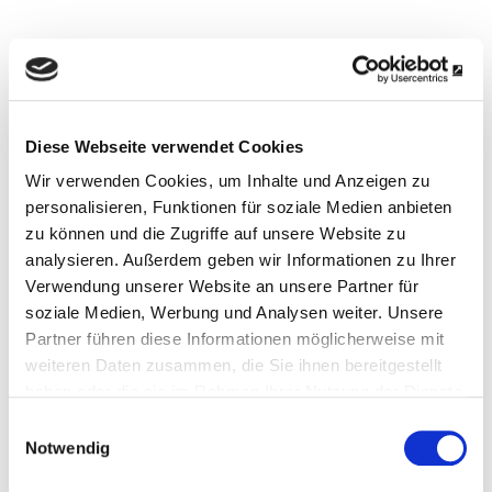
Parkplatz und Fahrradraum auf dem Grundstück.
1. Obergeschoss; Haustiere sind nicht erlaubt;
Diese Webseite verwendet Cookies
Anreise ab 15 Uhr, Abreise bis 10 Uhr
Wir verwenden Cookies, um Inhalte und Anzeigen zu
Mindestaufenthalt – 3 Nächte!
personalisieren, Funktionen für soziale Medien anbieten
zu können und die Zugriffe auf unsere Website zu
analysieren. Außerdem geben wir Informationen zu Ihrer
Belegungsplan
Verwendung unserer Website an unsere Partner für
soziale Medien, Werbung und Analysen weiter. Unsere
Partner führen diese Informationen möglicherweise mit
August 2026
September 2026
weiteren Daten zusammen, die Sie ihnen bereitgestellt
haben oder die sie im Rahmen Ihrer Nutzung der Dienste
Mo
Di
Mi
Do
Fr
Sa
So
Mo
Di
Mi
Do
Fr
Sa
So
gesammelt haben.
Einwilligungsauswahl
1
2
1
2
3
4
5
6
Notwendig
3
4
5
6
7
8
9
7
8
9
10
11
12
13