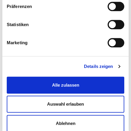
10
11
12
13
14
15
16
14
15
16
17
18
19
20
Präferenzen
17
18
19
20
21
22
23
21
22
23
24
25
26
27
24
25
26
27
28
29
30
28
29
30
Statistiken
31
Marketing
Oktober 2026
November 2026
Mo
Di
Mi
Do
Fr
Sa
So
Mo
Di
Mi
Do
Fr
Sa
So
Details zeigen
1
2
3
4
1
5
6
7
8
9
10
11
2
3
4
5
6
7
8
Alle zulassen
12
13
14
15
16
17
18
9
10
11
12
13
14
15
19
20
21
22
23
24
25
16
17
18
19
20
21
22
Auswahl erlauben
26
27
28
29
30
31
23
24
25
26
27
28
29
30
Ablehnen