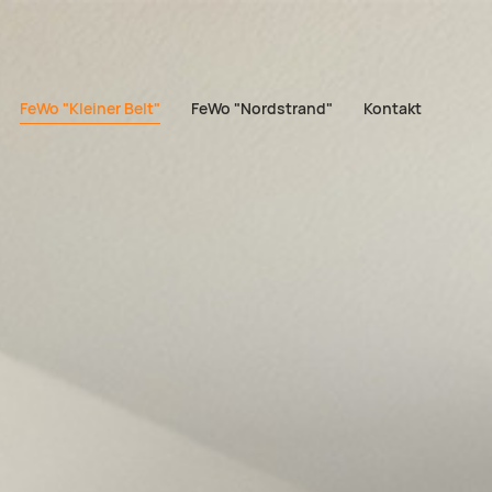
on überspringen
FeWo "Kleiner Belt"
FeWo "Nordstrand"
Kontakt